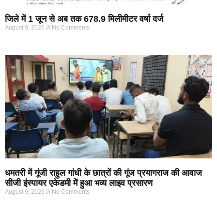
जिले में 1 जून से अब तक 678.9 मिलीमीटर वर्षा दर्ज
August 9, 2026
No Comments
धमतरी में गूंजी राहुल गांधी के छात्रों की गूंज प्रयागराज की आवाज
सीजी इंस्पायर एकेडमी में हुआ भव्य लाइव प्रसारण
August 9, 2026
No Comments
Marketing Hack4U
7k Network
Ask Daman
Earn yatra
Buzz4Ai
Digital Convey