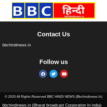
Contact Us
bbchindinews.in
Follow us
Marketing Hack4U
7k Network
Ask Daman
Earn yatra
Buzz4Ai
Digital Convey
© 2020 All Rights Reserved BBC HINDI NEWS (bbchindinews.in)
bbchindinews.in (Bharat broadcast Corporation In india)