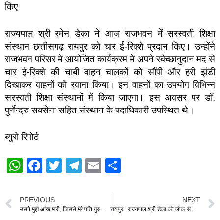
राज्यपाल श्री रमेन डेका ने आज राजभवन में सरस्वती शिक्षा
संस्थान छत्तीसगढ़ रायपुर को चार ई-रिक्शे प्रदान किए। उन्होंने
राजभवन परिसर में आयोजित कार्यक्रम में अपने स्वेच्छानुदान मद से
चार ई-रिक्शे की चाबी वाहन चालकों को सौंपी और हरी झंडी
दिखाकर वाहनों को रवाना किया। इन वाहनों का उपयोग विभिन्न
सरस्वती शिक्षा संस्थानों में किया जाएगा। इस अवसर पर डॉ.
पुर्णेन्द्रु सक्सेना सहित संस्थान के पदाधिकारी उपस्थित थे।
ब्युरो रिपोर्ट
W
F
T
T
E
S
h
a
wi
el
m
h
at
c
tt
e
ail
ar
PREVIOUS
NEXT
s
e
er
gr
e
उसने मुझे आंख मारी, जिससे मेरे पति गुस्सा हो गए… SDM छोटूलाल शर्मा के साथ ये ‘फर्जी पत्नी’ कौन? पढ़ें जांच में खुली पोल
रायपुर : राज्यपाल श्री डेका को लोक सेवा आयोग की अध्यक्ष सुश्री शांडिल्य ने वार्षिक प्रतिवेदन सौंपा