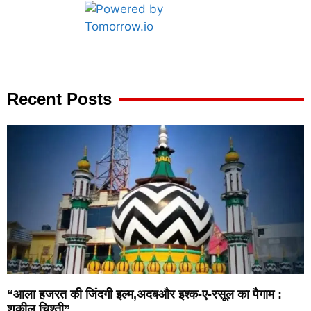
Marketing Hack4U
7k Network
Ask Daman
Earn yatra
Buzz4Ai
Digital Convey
Recent Posts
“आला हजरत की जिंदगी इल्म,अदबऔर इश्क-ए-रसूल का पैगाम :
शकील चिश्ती”