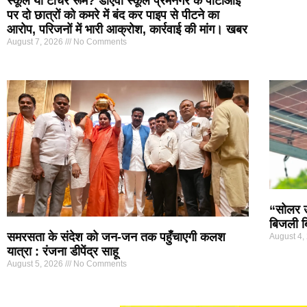
स्कूल या टॉर्चर रूम? डीएवी स्कूल प्रेमनगर के पीटीआई
पर दो छात्रों को कमरे में बंद कर पाइप से पीटने का
आरोप, परिजनों में भारी आक्रोश, कार्रवाई की मांग। खबर
August 7, 2026
No Comments
“सोलर ऊर
बिजली ब
समरसता के संदेश को जन-जन तक पहुँचाएगी कलश
August 4,
यात्रा : रंजना डीपेंद्र साहू
August 5, 2026
No Comments
Marketing Hack4U
7k Network
Ask Daman
Earn yatra
Buzz4Ai
Digital Convey