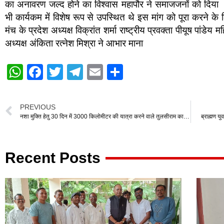
का अनावरण जल्द होने का विश्वास महापौर ने समाजजनों को दिया 
भी कार्यकम में विशेष रूप से उपस्थित थे इस मांग को पूरा करने क
मंच के प्रदेश अध्यक्ष विक्रांत शर्मा राष्ट्रीय प्रवक्ता पीयूष पांडे
अध्यक्ष अंकिता रत्नेश मिश्रा ने आभार माना
W
F
T
T
E
S
h
a
wi
el
m
h
at
c
tt
e
ail
ar
PREVIOUS
s
e
er
gr
e
नशा मुक्ति हेतु 30 दिन में 3000 किलोमीटर की यात्रा करने वाले तुलसीराम का धर्म प्रेमी समाज सेवी पं. राजेश शर्मा ने किया सम्मान
ब्राह्मण य
A
b
a
p
o
m
Recent Posts
p
o
k