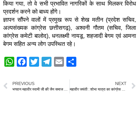
किया गया, तो वे सभी प्रभावित नागरिकों के साथ मिलकर विरोध
प्रदर्शन करने को बाध्य होंगे।
ज्ञापन सौंपने वालों में प्रमुख रूप से शेख मतीन (प्रदेश सचिव,
अल्पसंख्यक कांग्रेस छत्तीसगढ़), अश्वनी गौतम (सचिव, जिला
कांग्रेस कमेटी बालोद), धनलक्ष्मी नायडू, शहजादी बेगम एवं आमना
बेगम सहित अन्य लोग उपस्थित रहे।
W
F
T
T
E
S
h
a
wi
el
m
h
at
c
tt
e
ail
ar
PREVIOUS
NEXT
s
e
er
gr
e
भगवान महावीर स्वामी जी की जैन समाज के शोभायात्रा का स्वागत
महावीर जयंती : शोभा यात्रा का कांग्रेस ने किया स्वागत
A
b
a
p
o
m
p
o
k