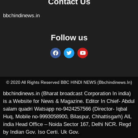
Contact Us
bbchindinews.in
Follow us
Marketing Hack4U
7k Network
Ask Daman
Earn yatra
Buzz4Ai
Digital Convey
© 2020 All Rights Reserved BBC HINDI NEWS (bbchindinews.in)
bbchindinews.in (Bharat broadcast Corporation In india)
is a Website for News & Magazine. Editor In Chief- Abdul
salam quadri Watsapp no-9424257566 (Director- Iqbal
Huq, Mobile no-9993058900, Bilaspur, Chhattisgarh) AlL
india Head Office – Noida Sector 167, Delhi NCR. Regd
by Indian Gov. Iso Certi. Uk Gov.